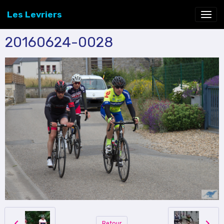
Les Levriers
20160624-0028
Retour