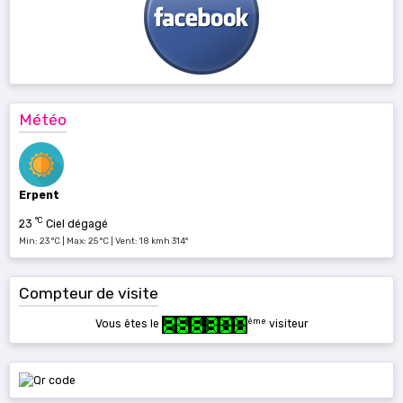
Météo
Erpent
°C
23
Ciel dégagé
Min: 23 °C | Max: 25 °C | Vent: 18 kmh 314°
Compteur de visite
ème
Vous êtes le
visiteur