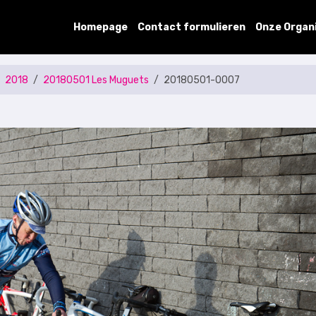
Homepage
Contact formulieren
Onze Organ
2018
20180501 Les Muguets
20180501-0007