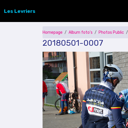
Les Levriers
Homepage
Album foto's
Photos Public
20180501-0007