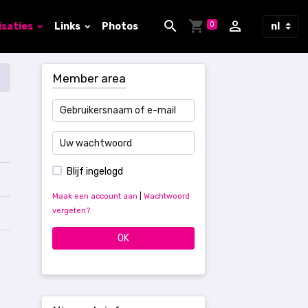
0
isaties
Links
Photos
Member area
Blijf ingelogd
Maak een account aan
|
Wachtwoord
vergeten?
OK