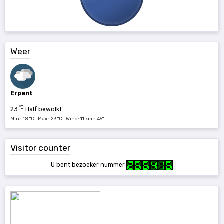
Weer
Erpent
°C
23
Half bewolkt
Min.: 18 °C | Max.: 23 °C | Wind: 11 kmh 45°
Visitor counter
U bent bezoeker nummer