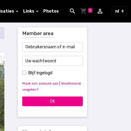
0
isaties
Links
Photos
Member area
Blijf ingelogd
Maak een account aan
|
Wachtwoord
vergeten?
OK