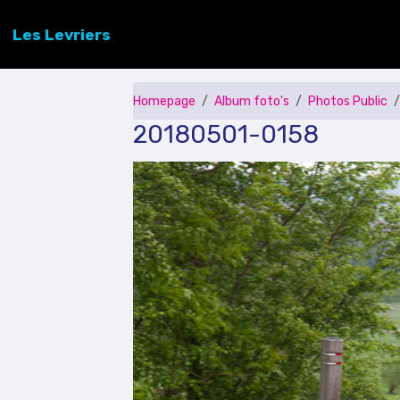
Les Levriers
Homepage
Album foto's
Photos Public
20180501-0158