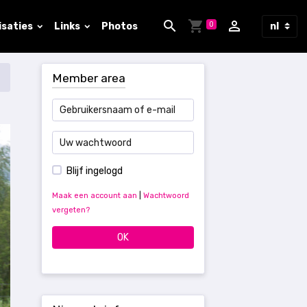
0
isaties
Links
Photos
Member area
Blijf ingelogd
Maak een account aan
|
Wachtwoord
vergeten?
OK