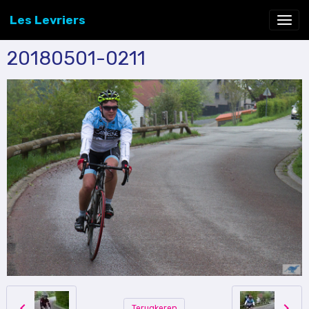
Les Levriers
20180501-0211
Terugkeren