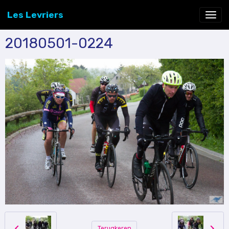
Les Levriers
20180501-0224
Terugkeren