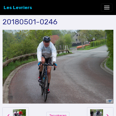
Les Levriers
20180501-0246
Terugkeren