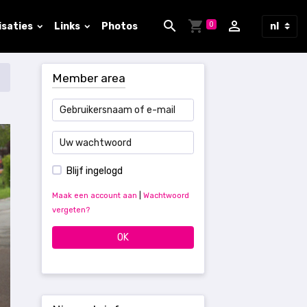
0
isaties
Links
Photos
Member area
Blijf ingelogd
Maak een account aan
|
Wachtwoord
vergeten?
OK