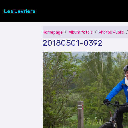
Les Levriers
Homepage
Album foto's
Photos Public
20180501-0392