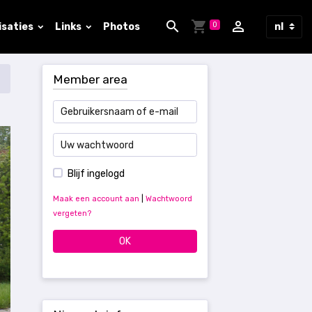
0
isaties
Links
Photos
Member area
Blijf ingelogd
Maak een account aan
|
Wachtwoord
vergeten?
OK