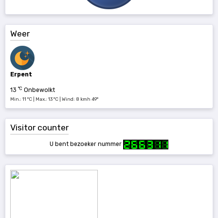
Weer
Erpent
°C
13
Onbewolkt
Min.: 11 °C | Max.: 13 °C | Wind: 8 kmh 49°
Visitor counter
U bent bezoeker nummer