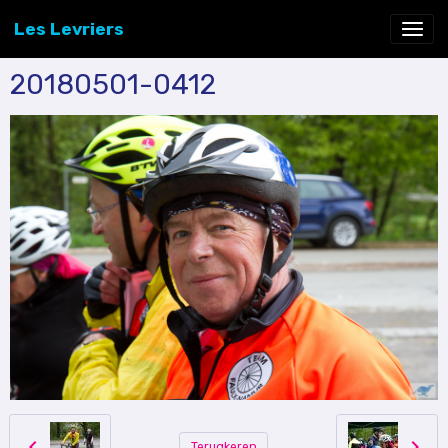
Les Levriers
20180501-0412
Terugkeren