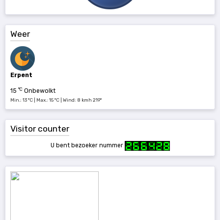
Weer
Erpent
°C
15
Onbewolkt
Min.: 13 °C | Max.: 15 °C | Wind: 8 kmh 219°
Visitor counter
U bent bezoeker nummer