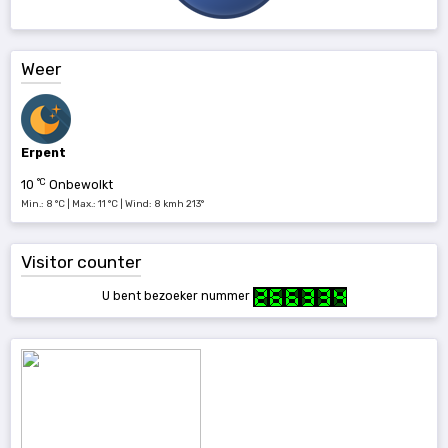
Weer
Erpent
°C
10
Onbewolkt
Min.: 8 °C | Max.: 11 °C | Wind: 8 kmh 213°
Visitor counter
U bent bezoeker nummer