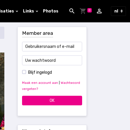
0
isaties
Links
Photos
Member area
Blijf ingelogd
Maak een account aan
|
Wachtwoord
vergeten?
OK