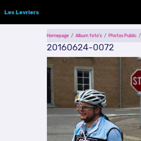
Les Levriers
Homepage
Album foto's
Photos Public
20160624-0072