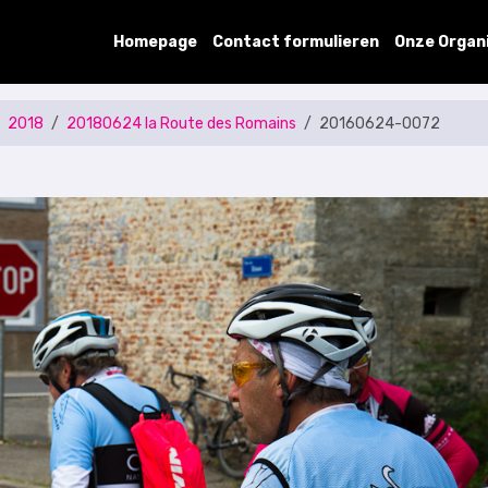
Homepage
Contact formulieren
Onze Organ
2018
20180624 la Route des Romains
20160624-0072