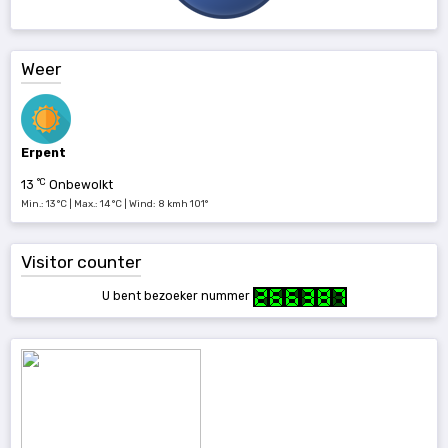
Weer
Erpent
°C
13
Onbewolkt
Min.: 13 °C | Max.: 14 °C | Wind: 8 kmh 101°
Visitor counter
U bent bezoeker nummer