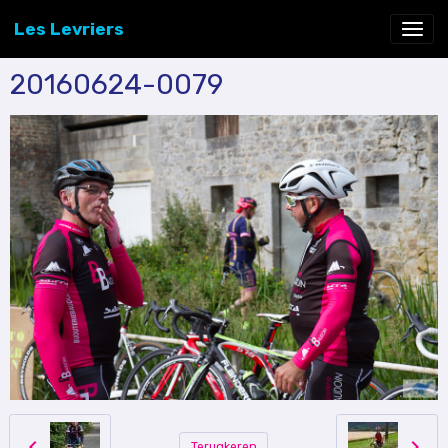
Les Levriers
20160624-0079
Terugkeren