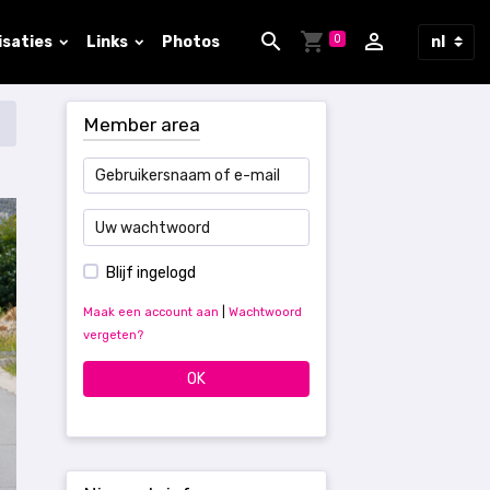
0
isaties
Links
Photos
Member area
Blijf ingelogd
Maak een account aan
|
Wachtwoord
vergeten?
OK