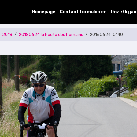
Homepage
Contact formulieren
Onze Organ
2018
20180624 la Route des Romains
20160624-0140