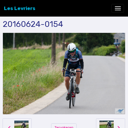
Les Levriers
20160624-0154
Terugkeren