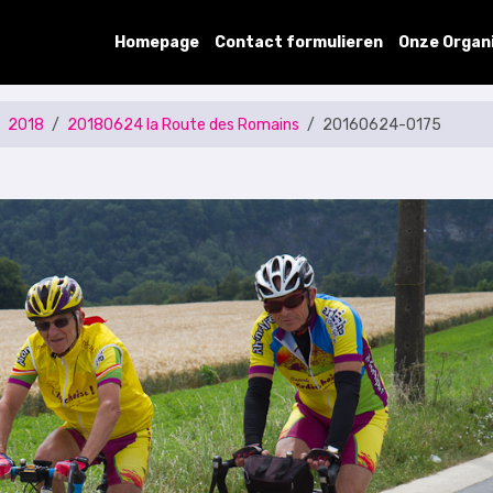
Homepage
Contact formulieren
Onze Organ
2018
20180624 la Route des Romains
20160624-0175