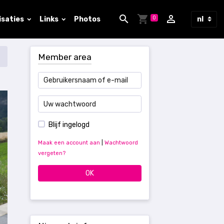
0
isaties
Links
Photos
Member area
Blijf ingelogd
Maak een account aan
|
Wachtwoord
vergeten?
OK