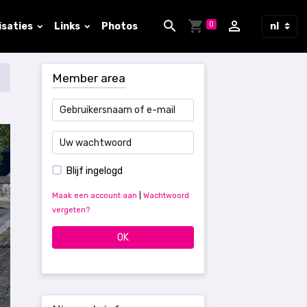
0
isaties
Links
Photos
Member area
Blijf ingelogd
Maak een account aan
|
Wachtwoord
vergeten?
OK