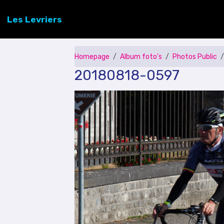
Les Levriers
Homepage
Album foto's
Photos Public
20180818-0597