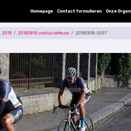
Homepage
Contact formulieren
Onze Organ
2018
20180818 colsHauteMeuse
20180818-0597