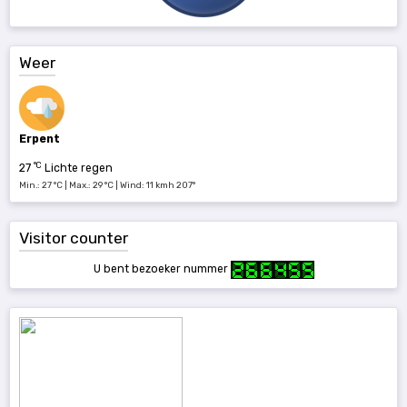
Weer
Erpent
°C
27
Lichte regen
Min.: 27 °C | Max.: 29 °C | Wind: 11 kmh 207°
Visitor counter
U bent bezoeker nummer